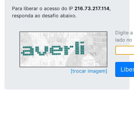
Para liberar o acesso
do IP
216.73.217.114
,
responda ao desafio abaixo.
Digite 
lado no
[trocar imagem]