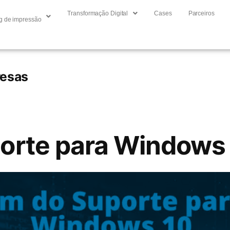
Transformação Digital
Cases
Parceiros
g de impressão
resas
orte para Windows