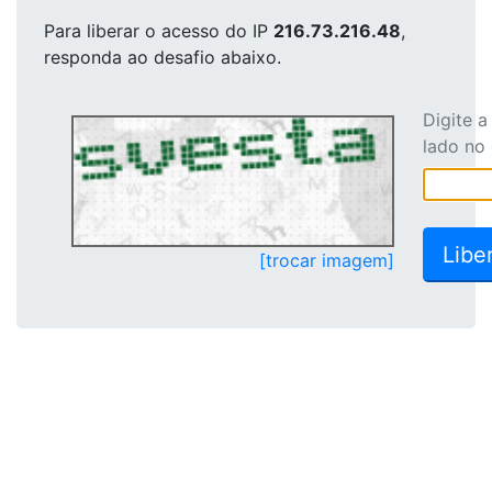
Para liberar o acesso
do IP
216.73.216.48
,
responda ao desafio abaixo.
Digite 
lado no
[trocar imagem]