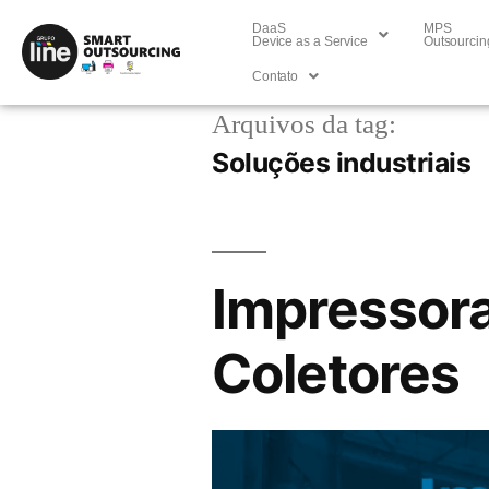
DaaS
MPS
Device as a Service
Outsourcin
Contato
Arquivos da tag:
Soluções industriais
Impressora
Coletores