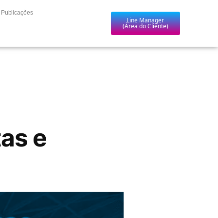
Publicações
Line Manager
(Área do Cliente)
as e