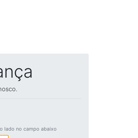
ança
nosco.
ao lado no campo abaixo