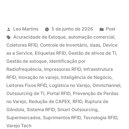
Leo Martins
5 de junho de 2026
Post
Acuracidade de Estoque
,
automação comercial
,
Coletores RFID
,
Controle de Inventário
,
daas
,
Device
as a Service
,
Etiquetas RFID
,
Gestão de ativos de TI
,
Gestão de estoque
,
Identificação por
Radiofrequência
,
Impressoras RFID
,
Infraestrutura
RFID
,
Inovação no varejo
,
Inteligência de Negócio
,
Leitores Fixos RFID
,
Logística no Varejo
,
Omnichannel
,
Outsourcing de TI
,
Portal RFID
,
Prevenção de Perdas
no Varejo
,
Redução de CAPEX
,
RFID
,
Ruptura de
Gôndola
,
Sistema RFID
,
Smart Outsourcing
,
Supermercados
,
Suprimentos RFID
,
Tecnologia RFID
,
Varejo Tech