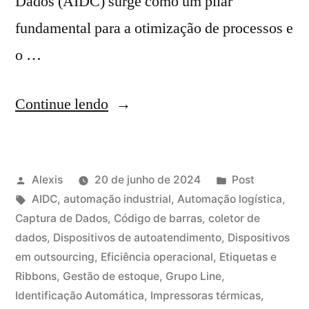
Dados (AIDC) surge como um pilar
fundamental para a otimização de processos e
o …
Continue lendo
Alexis
20 de junho de 2024
Post
AIDC
,
automação industrial
,
Automação logística
,
Captura de Dados
,
Código de barras
,
coletor de
dados
,
Dispositivos de autoatendimento
,
Dispositivos
em outsourcing
,
Eficiência operacional
,
Etiquetas e
Ribbons
,
Gestão de estoque
,
Grupo Line
,
Identificação Automática
,
Impressoras térmicas
,