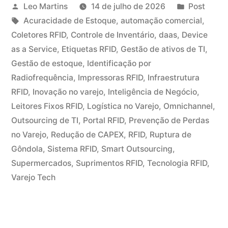
Leo Martins
14 de julho de 2026
Post
Acuracidade de Estoque
,
automação comercial
,
Coletores RFID
,
Controle de Inventário
,
daas
,
Device
as a Service
,
Etiquetas RFID
,
Gestão de ativos de TI
,
Gestão de estoque
,
Identificação por
Radiofrequência
,
Impressoras RFID
,
Infraestrutura
RFID
,
Inovação no varejo
,
Inteligência de Negócio
,
Leitores Fixos RFID
,
Logística no Varejo
,
Omnichannel
,
Outsourcing de TI
,
Portal RFID
,
Prevenção de Perdas
no Varejo
,
Redução de CAPEX
,
RFID
,
Ruptura de
Gôndola
,
Sistema RFID
,
Smart Outsourcing
,
Supermercados
,
Suprimentos RFID
,
Tecnologia RFID
,
Varejo Tech