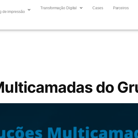
Transformação Digital
Cases
Parceiros
g de impressão
ulticamadas do Gr