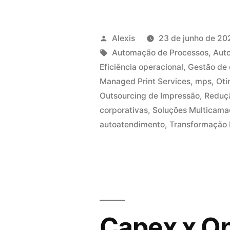
Alexis
23 de junho de 20
Automação de Processos
,
Aut
Eficiência operacional
,
Gestão de 
Managed Print Services
,
mps
,
Oti
Outsourcing de Impressão
,
Reduç
corporativas
,
Soluções Multicam
autoatendimento
,
Transformação D
Capex x O