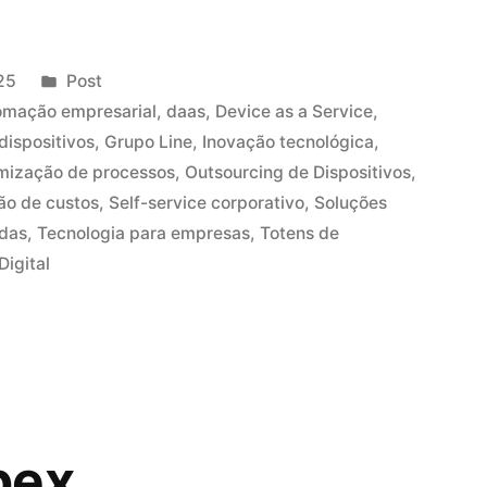
25
Post
omação empresarial
,
daas
,
Device as a Service
,
dispositivos
,
Grupo Line
,
Inovação tecnológica
,
mização de processos
,
Outsourcing de Dispositivos
,
ão de custos
,
Self-service corporativo
,
Soluções
adas
,
Tecnologia para empresas
,
Totens de
igital
pex