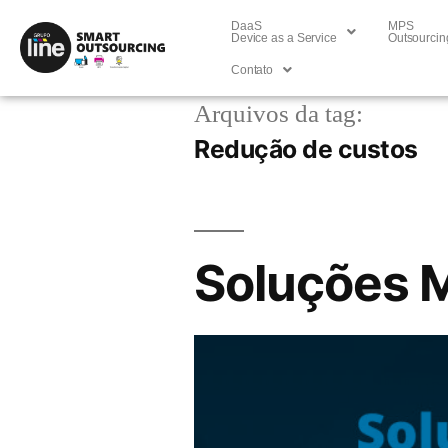
DaaS
MPS
Device as a Service
Outsourcin
Contato
Arquivos da tag:
Redução de custos
Soluções M