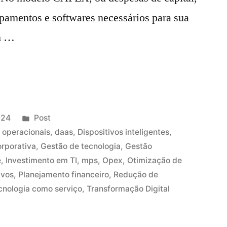
ipamentos e softwares necessários para sua
um …
024
Post
 operacionais
,
daas
,
Dispositivos inteligentes
,
orporativa
,
Gestão de tecnologia
,
Gestão
e
,
Investimento em TI
,
mps
,
Opex
,
Otimização de
ivos
,
Planejamento financeiro
,
Redução de
cnologia como serviço
,
Transformação Digital