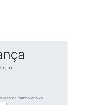
ança
nosco.
ao lado no campo abaixo