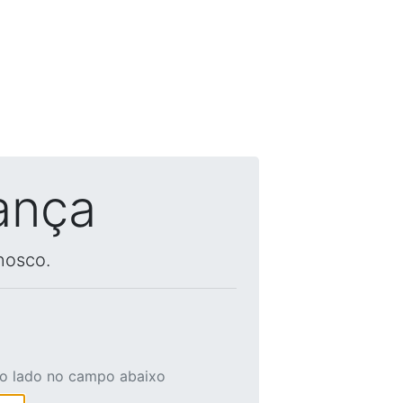
ança
nosco.
ao lado no campo abaixo