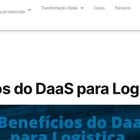
Transformação Digital
Cases
Parceiros
g de impressão
os do DaaS para Log