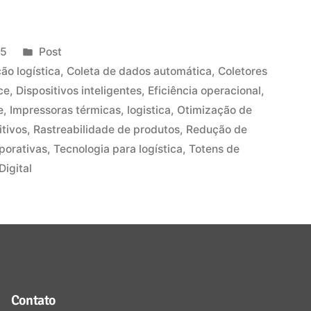
25
Post
o logística
,
Coleta de dados automática
,
Coletores
ce
,
Dispositivos inteligentes
,
Eficiência operacional
,
e
,
Impressoras térmicas
,
logistica
,
Otimização de
itivos
,
Rastreabilidade de produtos
,
Redução de
porativas
,
Tecnologia para logística
,
Totens de
igital
Contato