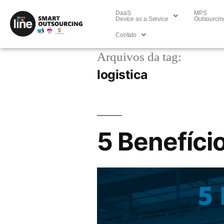
DaaS
MPS
Device as a Service
Outsourcin
Contato
Arquivos da tag:
logistica
5 Benefíci