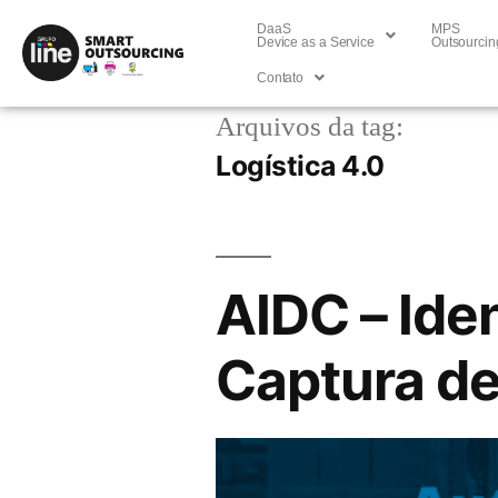
DaaS
MPS
Device as a Service
Outsourcin
Contato
Arquivos da tag:
Logística 4.0
AIDC – Ide
Captura d