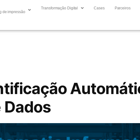
Transformação Digital
Cases
Parceiros
g de impressão
ntificação Automáti
e Dados