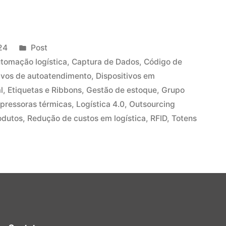
24
Post
tomação logística
,
Captura de Dados
,
Código de
tivos de autoatendimento
,
Dispositivos em
l
,
Etiquetas e Ribbons
,
Gestão de estoque
,
Grupo
pressoras térmicas
,
Logística 4.0
,
Outsourcing
odutos
,
Redução de custos em logística
,
RFID
,
Totens