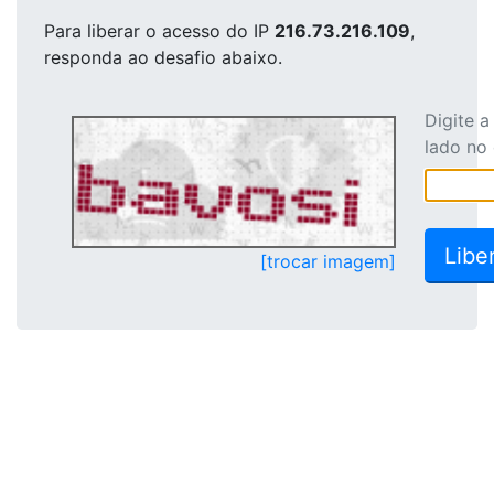
Para liberar o acesso
do IP
216.73.216.109
,
responda ao desafio abaixo.
Digite 
lado no
[trocar imagem]