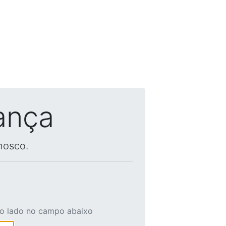
ança
nosco.
ao lado no campo abaixo