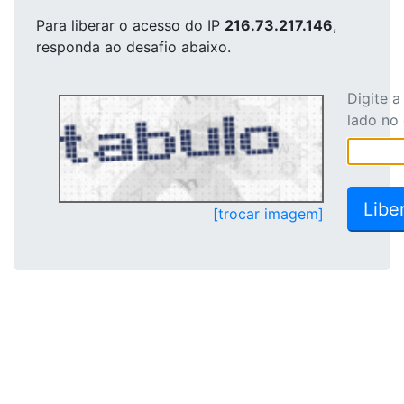
Para liberar o acesso
do IP
216.73.217.146
,
responda ao desafio abaixo.
Digite 
lado no
[trocar imagem]