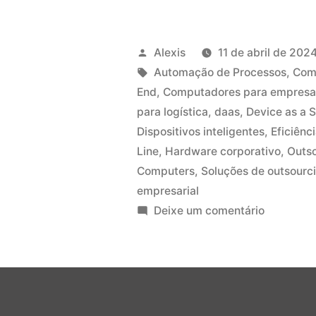
Alexis
11 de abril de 202
Automação de Processos
,
Com
End
,
Computadores para empresa
para logística
,
daas
,
Device as a 
Dispositivos inteligentes
,
Eficiênc
Line
,
Hardware corporativo
,
Outso
Computers
,
Soluções de outsourc
empresarial
Deixe um comentário