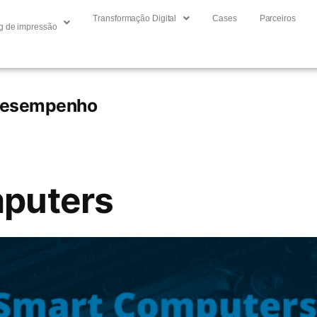
Transformação Digital
Cases
Parceiros
g de impressão
 desempenho
puters