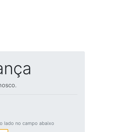
ança
nosco.
ao lado no campo abaixo