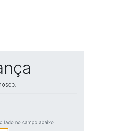
ança
nosco.
ao lado no campo abaixo