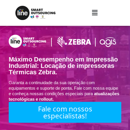
Máximo Desempenho em Impressão
Industrial: Locação de impressoras
Térmicas Zebra.
Garanta a continuidade da sua operação com
equipamentos e suporte de ponta. Fale com nossa equipe
e conheça nossas condições especiais para
atualizações
tecnológicas e rollout.
Fale com nossos
especialistas!